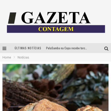
ÚLTIMAS NOTÍCIAS
PelaSamba na Copa recebe torcida na segunda-feira com muito pagode na Praça JK
Home
Notícias
Cíntia Chagas lança novo livro e participa de sessão de autógrafos em Belo Horizonte
Cineclube Comum apresenta obras de Kenneth Anger e Lucrecia Martel em nova sessão de “Visões Táteis”
Espetáculo “Allan Kardec – Um Olhar para a Eternidade” desembarca em BH na próxima semana