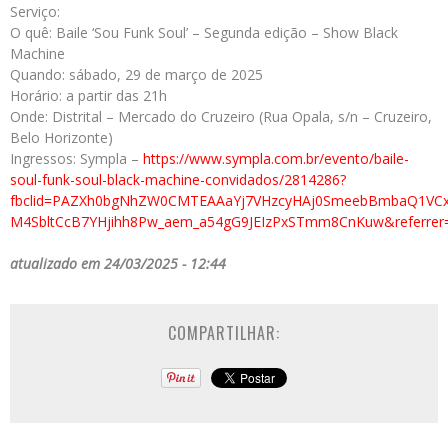
Serviço:
O quê: Baile ‘Sou Funk Soul’ – Segunda edição – Show Black
Machine
Quando: sábado, 29 de março de 2025
Horário: a partir das 21h
Onde: Distrital – Mercado do Cruzeiro (Rua Opala, s/n – Cruzeiro,
Belo Horizonte)
Ingressos: Sympla –
https://www.sympla.com.br/evento/baile-
soul-funk-soul-black-machine-convidados/2814286?
fbclid=PAZXh0bgNhZW0CMTEAAaYj7VHzcyHAj0SmeebBmbaQ1VCxc
M4SbltCcB7YHjihh8Pw_aem_a54gG9JEIzPxSTmm8CnKuw&referrer=l.
atualizado em 24/03/2025 - 12:44
COMPARTILHAR: