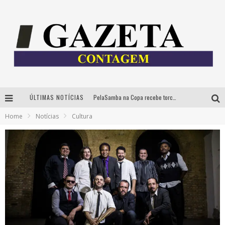
ÚLTIMAS NOTÍCIAS
PelaSamba na Copa recebe torcida na segunda-feira com muito pagode na Praça JK
Home
Notícias
Cultura
Cíntia Chagas lança novo livro e participa de sessão de autógrafos em Belo Horizonte
Cineclube Comum apresenta obras de Kenneth Anger e Lucrecia Martel em nova sessão de “Visões Táteis”
Espetáculo “Allan Kardec – Um Olhar para a Eternidade” desembarca em BH na próxima semana