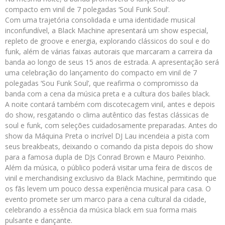
compacto em vinil de 7 polegadas ‘Soul Funk Soul’.
Com uma trajetória consolidada e uma identidade musical
inconfundível, a Black Machine apresentará um show especial,
repleto de groove e energia, explorando clássicos do soul e do
funk, além de várias faixas autorais que marcaram a carreira da
banda ao longo de seus 15 anos de estrada. A apresentação será
uma celebração do lançamento do compacto em vinil de 7
polegadas ‘Sou Funk Soul’, que reafirma o compromisso da
banda com a cena da música preta e a cultura dos bailes black.
A noite contará também com discotecagem vinil, antes e depois
do show, resgatando o clima autêntico das festas clássicas de
soul e funk, com seleções cuidadosamente preparadas. Antes do
show da Máquina Preta o incrível DJ Lau incendeia a pista com
seus breakbeats, deixando o comando da pista depois do show
para a famosa dupla de DJs Conrad Brown e Mauro Peixinho.
Além da música, o público poderá visitar uma feira de discos de
vinil e merchandising exclusivo da Black Machine, permitindo que
os fãs levem um pouco dessa experiência musical para casa. O
evento promete ser um marco para a cena cultural da cidade,
celebrando a essência da música black em sua forma mais
pulsante e dançante.