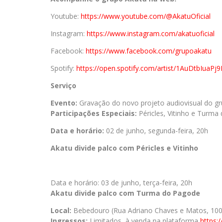
Youtube:
https://www.youtube.com/@AkatuOficial
Instagram:
https://www.instagram.com/akatuoficial
Facebook:
https://www.facebook.com/grupoakatu
Spotify:
https://open.spotify.com/artist/1AuDtbIu
Serviço
Evento:
Gravação do novo projeto audiovisual do g
Participações Especiais:
Péricles, Vitinho e Turma
Data e horário:
02 de junho, segunda-feira, 20h
Akatu divide palco com Péricles e Vitinho
Data e horário: 03 de junho, terça-feira, 20h
Akatu divide palco com Turma do Pagode
Local:
Bebedouro (Rua Adriano Chaves e Matos, 100 
Ingressos:
Limitados, à venda na plataforma
https: