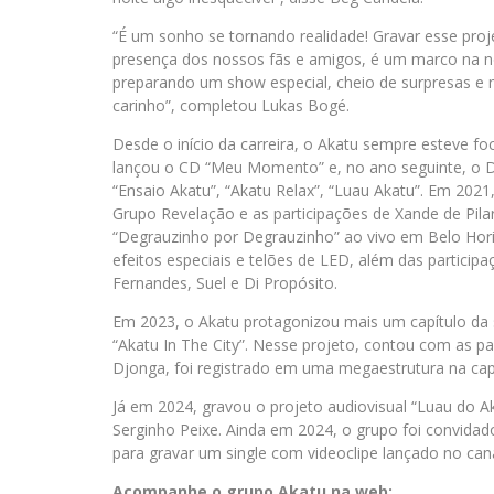
“É um sonho se tornando realidade! Gravar esse pro
presença dos nossos fãs e amigos, é um marco na n
preparando um show especial, cheio de surpresas e
carinho”, completou Lukas Bogé.
Desde o início da carreira, o Akatu sempre esteve fo
lançou o CD “Meu Momento” e, no ano seguinte, o DV
“Ensaio Akatu”, “Akatu Relax”, “Luau Akatu”. Em 202
Grupo Revelação e as participações de Xande de Pila
“Degrauzinho por Degrauzinho” ao vivo em Belo Hor
efeitos especiais e telões de LED, além das partici
Fernandes, Suel e Di Propósito.
Em 2023, o Akatu protagonizou mais um capítulo da 
“Akatu In The City”. Nesse projeto, contou com as p
Djonga, foi registrado em uma megaestrutura na capi
Já em 2024, gravou o projeto audiovisual “Luau do A
Serginho Peixe. Ainda em 2024, o grupo foi convid
para gravar um single com videoclipe lançado no can
Acompanhe o grupo Akatu na web: