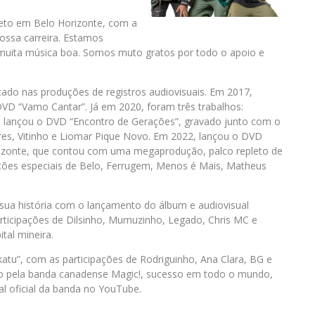
jeto em Belo Horizonte, com a
ossa carreira. Estamos
 muita música boa. Somos muto gratos por todo o apoio e
cado nas produções de registros audiovisuais. Em 2017,
D “Vamo Cantar”. Já em 2020, foram três trabalhos:
1, lançou o DVD “Encontro de Gerações”, gravado junto com o
res, Vitinho e Liomar Pique Novo. Em 2022, lançou o DVD
izonte, que contou com uma megaprodução, palco repleto de
pações especiais de Belo, Ferrugem, Menos é Mais, Matheus
sua história com o lançamento do álbum e audiovisual
articipações de Dilsinho, Mumuzinho, Legado, Chris MC e
tal mineira.
katu”, com as participações de Rodriguinho, Ana Clara, BG e
ado pela banda canadense Magic!, sucesso em todo o mundo,
al oficial da banda no YouTube.