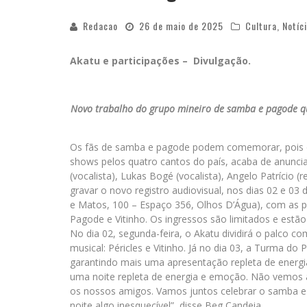
Redacao
26 de maio de 2025
Cultura
,
Notíc
Akatu e participações – Divulgação.
Novo trabalho do grupo mineiro de samba e pagode que
Os fãs de samba e pagode podem comemorar, pois o 
shows pelos quatro cantos do país, acaba de anunci
(vocalista), Lukas Bogé (vocalista), Angelo Patrício (
gravar o novo registro audiovisual, nos dias 02 e 03
e Matos, 100 – Espaço 356, Olhos D’Água), com as pa
Pagode e Vitinho. Os ingressos são limitados e estã
No dia 02, segunda-feira, o Akatu dividirá o palco 
musical: Péricles e Vitinho. Já no dia 03, a Turma do
garantindo mais uma apresentação repleta de ener
uma noite repleta de energia e emoção. Não vemos a
os nossos amigos. Vamos juntos celebrar o samba e
noite algo inesquecível”, disse Beg Candeia.