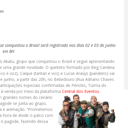
ias
 conquistou o Brasil será registrado nos dias 02 e 03 de junho
em BH
Akatu, grupo que conquistou o Brasil e segue apresentando
ar uma grande novidade. O quinteto formado por Beg Candeia
reco e voz), Caique (tantan e voz) e Lucas Araújo (pandeiro) vai
 de junho, a partir das 20h, no Bebedouro (Rua Adriano Chaves
rticipações especiais confirmadas de Péricles, Turma do
o à venda por meio da plataforma
Central dos Eventos
.
com grandes nomes do cenário
 Pagode se junta ao grupo,
gia e animação. “Prometemos
 hora de dividir o palco com
 o pagode, fazendo dessa