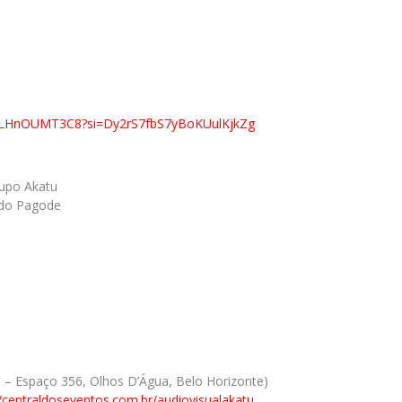
aPj9LHnOUMT3C8?si=Dy2rS7fbS7yBoKUulKjkZg
rupo Akatu
 do Pagode
– Espaço 356, Olhos D’Água, Belo Horizonte)
//centraldoseventos.com.br/audiovisualakatu