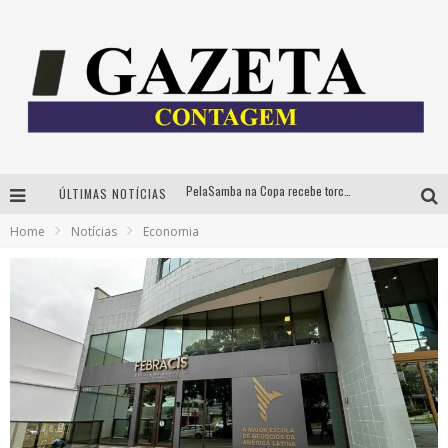
PelaSamba na Copa recebe torcida na segunda-feira com muito pagode na Praça JK
ÚLTIMAS NOTÍCIAS
Cíntia Chagas lança novo livro e participa de sessão de autógrafos em Belo Horizonte
Home
Notícias
Economia
Cineclube Comum apresenta obras de Kenneth Anger e Lucrecia Martel em nova sessão de “Visões Táteis”
Espetáculo “Allan Kardec – Um Olhar para a Eternidade” desembarca em BH na próxima semana