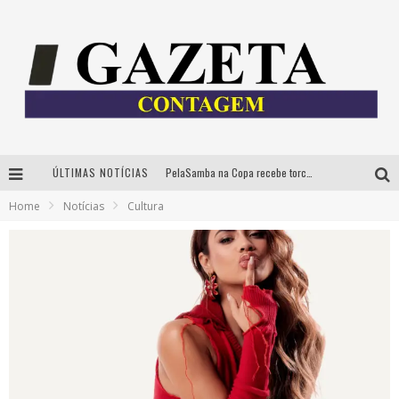
ÚLTIMAS NOTÍCIAS
PelaSamba na Copa recebe torcida na segunda-feira com muito pagode na Praça JK
Home
Notícias
Cultura
Cíntia Chagas lança novo livro e participa de sessão de autógrafos em Belo Horizonte
Cineclube Comum apresenta obras de Kenneth Anger e Lucrecia Martel em nova sessão de “Visões Táteis”
Espetáculo “Allan Kardec – Um Olhar para a Eternidade” desembarca em BH na próxima semana