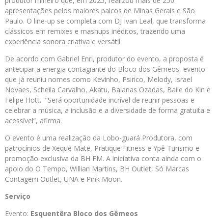
produtor mineiro que, em 2025, realizou mais de 250
apresentações pelos maiores palcos de Minas Gerais e São
Paulo. O line-up se completa com DJ Ivan Leal, que transforma
clássicos em remixes e mashups inéditos, trazendo uma
experiência sonora criativa e versátil.
De acordo com Gabriel Enri, produtor do evento, a proposta é
antecipar a energia contagiante do Bloco dos Gêmeos, evento
que já reuniu nomes como Kevinho, Psirico, Melody, Israel
Novaes, Scheila Carvalho, Akatu, Baianas Ozadas, Baile do Kin e
Felipe Hott. “Será oportunidade incrível de reunir pessoas e
celebrar a música, a inclusão e a diversidade de forma gratuita e
acessível”, afirma.
O evento é uma realização da Lobo-guará Produtora, com
patrocínios de Xeque Mate, Pratique Fitness e Ypê Turismo e
promoção exclusiva da BH FM. A iniciativa conta ainda com o
apoio do O Tempo, Willian Martins, BH Outlet, Só Marcas
Contagem Outlet, UNA e Pink Moon.
Serviço
Evento:
Esquentêra Bloco dos Gêmeos