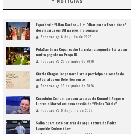
+ NOTÍCIAS
Espetáculo “Allan Kardec – Um Olhar para a Eternidade”
desembarca em BH na próxima semana
Redacao
6 de julho de 2026
PelaSamba na Copa recebe torcida na segunda-feira com
muito pagode na Praça JK
Redacao
25 de junho de 2026
Cíntia Chagas lança novo livro e participa de sessão de
autógrafos em Belo Horizonte
Redacao
10 de junho de 2026
Cineclube Comum apresenta obras de Kenneth Anger e
Lucrecia Martel em nova sessão de “Visões Táteis”
Redacao
9 de junho de 2026
Saiba quem está por trás da arquitetura do Pedro
Leopoldo Rodeio Show