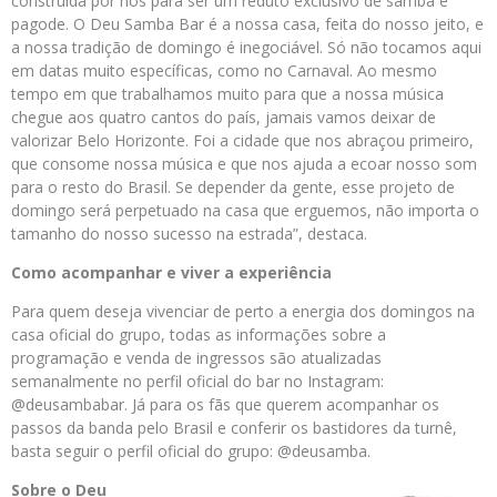
construída por nós para ser um reduto exclusivo de samba e
pagode. O Deu Samba Bar é a nossa casa, feita do nosso jeito, e
a nossa tradição de domingo é inegociável. Só não tocamos aqui
em datas muito específicas, como no Carnaval. Ao mesmo
tempo em que trabalhamos muito para que a nossa música
chegue aos quatro cantos do país, jamais vamos deixar de
valorizar Belo Horizonte. Foi a cidade que nos abraçou primeiro,
que consome nossa música e que nos ajuda a ecoar nosso som
para o resto do Brasil. Se depender da gente, esse projeto de
domingo será perpetuado na casa que erguemos, não importa o
tamanho do nosso sucesso na estrada”, destaca.
Como acompanhar e viver a experiência
Para quem deseja vivenciar de perto a energia dos domingos na
casa oficial do grupo, todas as informações sobre a
programação e venda de ingressos são atualizadas
semanalmente no perfil oficial do bar no Instagram:
@deusambabar. Já para os fãs que querem acompanhar os
passos da banda pelo Brasil e conferir os bastidores da turnê,
basta seguir o perfil oficial do grupo: @deusamba.
Sobre o Deu