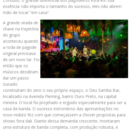
Contudo, o grande diferencial dos pagodeiros está em sua
essência: não importa o tamanho do sucesso, eles não abrem
mão de tocar “em casa”.
A grande virada de
chave na trajetória
do grupo
aconteceu quando
a roda de pagode
original precisava
de um novo lar. Foi
então que os
músicos decidiram
dar um passo
ousado:
construíram do zero o seu próprio espaço, o Deu Samba Bar,
localizado na Avenida Fleming, bairro Ouro Preto, na capital
mineira. O local foi projetado e erguido especialmente para ser a
casa da banda. O sucesso estrondoso das apresentações no
novo reduto fez com que começassem a chover propostas para
shows fora dali. Diante dessa demanda crescente, montaram
uma estrutura de banda completa, com produção robusta, e