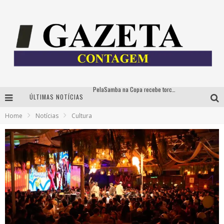
ÚLTIMAS NOTÍCIAS
Cíntia Chagas lança novo livro e participa de sessão de autógrafos em Belo Horizonte
Home
Notícias
Cultura
Cineclube Comum apresenta obras de Kenneth Anger e Lucrecia Martel em nova sessão de “Visões Táteis”
Espetáculo “Allan Kardec – Um Olhar para a Eternidade” desembarca em BH na próxima semana
PelaSamba na Copa recebe torcida na segunda-feira com muito pagode na Praça JK