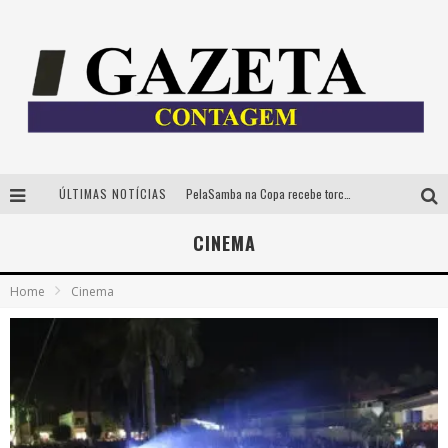
ÚLTIMAS NOTÍCIAS
PelaSamba na Copa recebe torcida na segunda-feira com muito pagode na Praça JK
Cíntia Chagas lança novo livro e participa de sessão de autógrafos em Belo Horizonte
CINEMA
Cineclube Comum apresenta obras de Kenneth Anger e Lucrecia Martel em nova sessão de “Visões Táteis”
Home
Cinema
Espetáculo “Allan Kardec – Um Olhar para a Eternidade” desembarca em BH na próxima semana