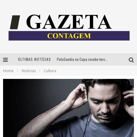
PelaSamba na Copa recebe torcida na segunda-feira com muito pagode na Praça JK
ÚLTIMAS NOTÍCIAS
Home
Notícias
Cultura
Cíntia Chagas lança novo livro e participa de sessão de autógrafos em Belo Horizonte
Cineclube Comum apresenta obras de Kenneth Anger e Lucrecia Martel em nova sessão de “Visões Táteis”
Espetáculo “Allan Kardec – Um Olhar para a Eternidade” desembarca em BH na próxima semana