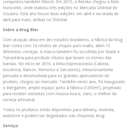
conquistou também Niterói. Em 2015, a Retoke chegou a Belo
Horizonte, onde realizou três edições no Mercado Distrital do
Cruzeiro. Este ano houve duas edições: em abril e na virada de
abril para maio, ambas no Distrital.
Sobre a Krug Bier
Com atuação ativa em dez estados brasileiros, a fábrica da Krug
Bier conta com 16 rótulos de chopes puro malte, além 15
diferentes cervejas. A marca também foi escolhida por Skank e
Tianastácia para produzir rótulos que levam os nomes das
bandas. No início de 2016, a linha Expressionista (Calúnia,
Inocência, Rancor, Remorso e Sarcasmo), minuciosamente
pensada e desenvolvida para os grandes apreciadores do
produto, chegou ao mercado. Também neste ano, foi inaugurado
o Biergarten, amplo espaço junto à fábrica (1200m²), projetado
para receber visitantes com música boa e, claro, o melhor da
cerveja artesanal.
Todos os produtos estão disponíveis para delivery, revenda,
webstore e podem ser degustados nas choperias Krug.
Serviço: