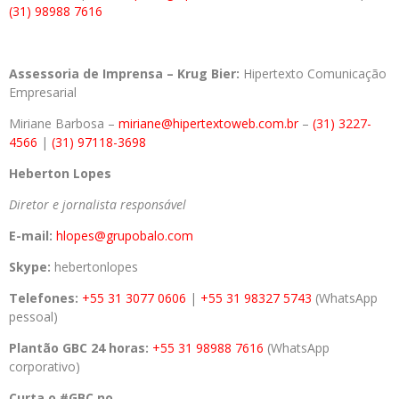
(31) 98988 7616
Assessoria de Imprensa – Krug Bier:
Hipertexto Comunicação
Empresarial
Miriane Barbosa –
miriane@hipertextoweb.com.br
–
(31) 3227-
4566
|
(31) 97118-3698
Heberton Lopes
Diretor e jornalista responsável
E-mail:
hlopes@grupobalo.com
Skype:
hebertonlopes
Telefones:
+55 31 3077 0606
|
+55 31 98327 5743
(WhatsApp
pessoal)
Plantão GBC 24 horas:
+55 31 98988 7616
(WhatsApp
corporativo)
Curta o #GBC no