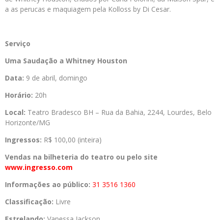
a as perucas e maquiagem pela Kolloss by Di Cesar.
Serviço
Uma Saudação a Whitney Houston
Data:
9 de abril, domingo
Horário:
20h
Local:
Teatro Bradesco BH – Rua da Bahia, 2244, Lourdes, Belo
Horizonte/MG
Ingressos:
R$ 100,00 (inteira)
Vendas na bilheteria do teatro ou pelo site
www.ingresso.com
Informações ao público:
31 3516 1360
Classificação:
Livre
Estrelando:
Vanessa Jackson