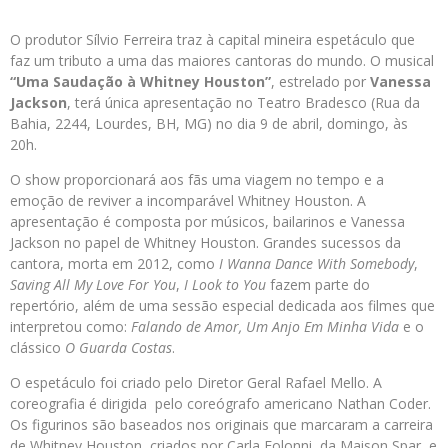
O produtor Sílvio Ferreira traz à capital mineira espetáculo que
faz um tributo a uma das maiores cantoras do mundo. O musical
“Uma Saudação à Whitney Houston”
, estrelado por
Vanessa
Jackson
, terá única apresentação no Teatro Bradesco (Rua da
Bahia, 2244, Lourdes, BH, MG) no dia 9 de abril, domingo, às
20h.
O show proporcionará aos fãs uma viagem no tempo e a
emoção de reviver a incomparável Whitney Houston. A
apresentação é composta por músicos, bailarinos e Vanessa
Jackson no papel de Whitney Houston. Grandes sucessos da
cantora, morta em 2012, como
I Wanna Dance With Somebody
,
Saving All My Love For You
,
I Look to You
fazem parte do
repertório, além de uma sessão especial dedicada aos filmes que
interpretou como:
Falando de Amor, Um Anjo Em Minha Vida
e o
clássico
O Guarda Costas
.
O espetáculo foi criado pelo Diretor Geral Rafael Mello. A
coreografia é dirigida pelo coreógrafo americano Nathan Coder.
Os figurinos são baseados nos originais que marcaram a carreira
de Whitney Houston, criados por Carla Folonni, da Maison Spar, e