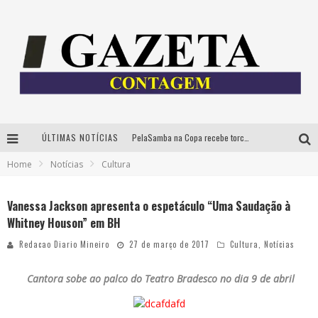
ÚLTIMAS NOTÍCIAS
PelaSamba na Copa recebe torcida na segunda-feira com muito pagode na Praça JK
Home
Notícias
Cultura
Cíntia Chagas lança novo livro e participa de sessão de autógrafos em Belo Horizonte
Cineclube Comum apresenta obras de Kenneth Anger e Lucrecia Martel em nova sessão de “Visões Táteis”
Vanessa Jackson apresenta o espetáculo “Uma Saudação à
Whitney Houson” em BH
Espetáculo “Allan Kardec – Um Olhar para a Eternidade” desembarca em BH na próxima semana
Redacao Diario Mineiro
27 de março de 2017
Cultura
,
Notícias
Cantora sobe ao palco do Teatro Bradesco no dia 9 de abril