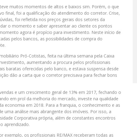
teve muitos momentos de altos e baixos sim. Porém, o que
o final, foi a qualificação do atendimento do corretor. Crise,
idas, foi refletida nos preços gerais dos setores da
tudar o momento e saber apresentar ao cliente os pontos
 momento agora é propício para investimento. Neste início de
tadas pelos bancos, as possibilidades de compra do
te.
imobiliário Pró-Cotistas, feita na última semana pela Caixa
investimento, aumentando a procura pelos profissionais
ais baratas oferecidas pelo banco, e estava suspensa desde
ição dão a carta que o corretor precisava para fechar bons
 vendas e um crescimento geral de 13% em 2017, fechando o
ndo em prol da melhoria do mercado, investe na qualidade
 da economia em 2018. Para a franquia, o conhecimento e as
de uma análise mais abrangente dos imóveis. Por isso, a
sidade Corporativa própria, além de constantes encontros
do aprendizado.
por exemplo, os profissionais RE/MAX receberam todas as