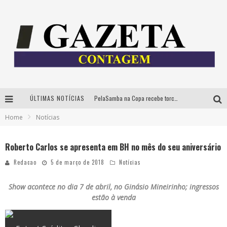
PelaSamba na Copa recebe torcida na segunda-feira com muito pagode na Praça JK
ÚLTIMAS NOTÍCIAS
Cíntia Chagas lança novo livro e participa de sessão de autógrafos em Belo Horizonte
Home
Notícias
Cineclube Comum apresenta obras de Kenneth Anger e Lucrecia Martel em nova sessão de “Visões Táteis”
Roberto Carlos se apresenta em BH no mês do seu aniversário
Espetáculo “Allan Kardec – Um Olhar para a Eternidade” desembarca em BH na próxima semana
Redacao
5 de março de 2018
Notícias
Show acontece no dia 7 de abril, no Ginásio Mineirinho; ingressos
estão à venda