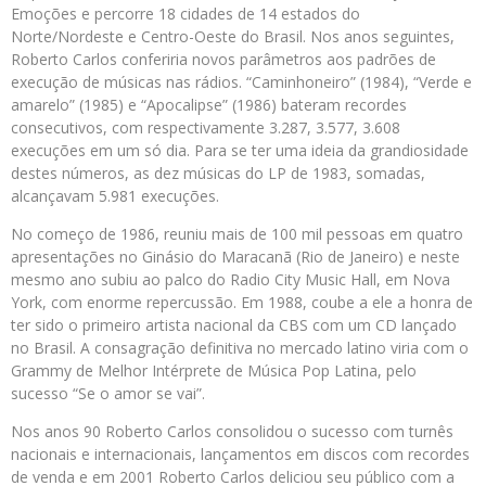
Emoções e percorre 18 cidades de 14 estados do
Norte/Nordeste e Centro-Oeste do Brasil. Nos anos seguintes,
Roberto Carlos conferiria novos parâmetros aos padrões de
execução de músicas nas rádios. “Caminhoneiro” (1984), “Verde e
amarelo” (1985) e “Apocalipse” (1986) bateram recordes
consecutivos, com respectivamente 3.287, 3.577, 3.608
execuções em um só dia. Para se ter uma ideia da grandiosidade
destes números, as dez músicas do LP de 1983, somadas,
alcançavam 5.981 execuções.
No começo de 1986, reuniu mais de 100 mil pessoas em quatro
apresentações no Ginásio do Maracanã (Rio de Janeiro) e neste
mesmo ano subiu ao palco do Radio City Music Hall, em Nova
York, com enorme repercussão. Em 1988, coube a ele a honra de
ter sido o primeiro artista nacional da CBS com um CD lançado
no Brasil. A consagração definitiva no mercado latino viria com o
Grammy de Melhor Intérprete de Música Pop Latina, pelo
sucesso “Se o amor se vai”.
Nos anos 90 Roberto Carlos consolidou o sucesso com turnês
nacionais e internacionais, lançamentos em discos com recordes
de venda e em 2001 Roberto Carlos deliciou seu público com a