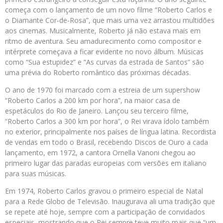
começa com o lançamento de um novo filme “Roberto Carlos e
o Diamante Cor-de-Rosa”, que mais uma vez arrastou multidões
aos cinemas. Musicalmente, Roberto já não estava mais em
ritmo de aventura. Seu amadurecimento como compositor e
intérprete começava a ficar evidente no novo álbum. Músicas
como “Sua estupidez” e “As curvas da estrada de Santos” são
uma prévia do Roberto romântico das próximas décadas.
O ano de 1970 foi marcado com a estreia de um supershow
“Roberto Carlos a 200 km por hora”, na maior casa de
espetáculos do Rio de Janeiro. Lançou seu terceiro filme,
“Roberto Carlos a 300 km por hora”, o Rei virava ídolo também
no exterior, principalmente nos países de língua latina. Recordista
de vendas em todo o Brasil, recebendo Discos de Ouro a cada
lançamento, em 1972, a cantora Ornella Vanoni chegou ao
primeiro lugar das paradas europeias com versões em italiano
para suas músicas.
Em 1974, Roberto Carlos gravou o primeiro especial de Natal
para a Rede Globo de Televisão. Inaugurava ali uma tradição que
se repete até hoje, sempre com a participação de convidados
especiais, mostrando que o Rei sempre teve muito mais que “um