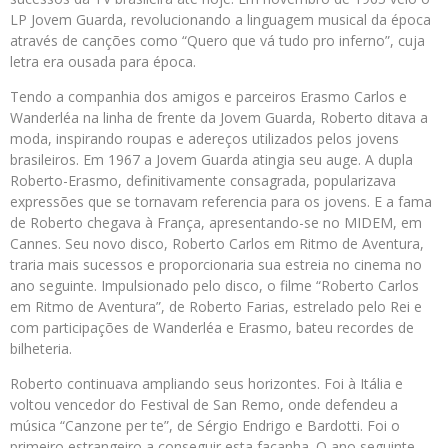
LP Jovem Guarda, revolucionando a linguagem musical da época
através de canções como “Quero que vá tudo pro inferno”, cuja
letra era ousada para época.
Tendo a companhia dos amigos e parceiros Erasmo Carlos e
Wanderléa na linha de frente da Jovem Guarda, Roberto ditava a
moda, inspirando roupas e adereços utilizados pelos jovens
brasileiros. Em 1967 a Jovem Guarda atingia seu auge. A dupla
Roberto-Erasmo, definitivamente consagrada, popularizava
expressões que se tornavam referencia para os jovens. E a fama
de Roberto chegava à França, apresentando-se no MIDEM, em
Cannes. Seu novo disco, Roberto Carlos em Ritmo de Aventura,
traria mais sucessos e proporcionaria sua estreia no cinema no
ano seguinte. Impulsionado pelo disco, o filme “Roberto Carlos
em Ritmo de Aventura”, de Roberto Farias, estrelado pelo Rei e
com participações de Wanderléa e Erasmo, bateu recordes de
bilheteria.
Roberto continuava ampliando seus horizontes. Foi à Itália e
voltou vencedor do Festival de San Remo, onde defendeu a
música “Canzone per te”, de Sérgio Endrigo e Bardotti. Foi o
primeiro estrangeiro a conseguir esta façanha. O ano seguinte