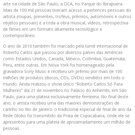
arte na cidade de São Paulo, a OCA, no Parque do Ibirapuera.
Mais de 100 mil pessoas tiveram acesso a pertences pessoais do
artista (roupas, presentes, troféus, prêmios, automóveis e outros
objetos pessoais) e a toda a obra musical, vídeos, retrospectiva
de filmes em um formato altamente tecnológico e
contemporâneo.
O ano de 2010 também foi marcado pela turnê internacional de
Roberto Carlos que passou por diversos países das Américas
como Estados Unidos, Canadá, México, Colômbia, Guatemala,
Peru, entre outras. Em Nova York foi homenageado pela
gravadora Sony Music e recebeu um prêmio por mais de 100
milhões de produtos (discos, CDs, DVDs) vendidos em todo o
mundo. Ainda realizou o show único “Roberto Carlos Só Para
Mulheres” dia 21 de novembro no Palácio do Anhembi, em São
Paulo, para uma plateia exclusivamente feminina. No final deste
ano, o artista recebeu uma das maiores demonstrações de
carinho no Rio de Janeiro: o tradicional especial de final de ano da
Rede Globo foi transmitido da Praia de Copacabana, onde ele se
apresentou para uma plateia de aproximadamente um milhão de
pessoas.