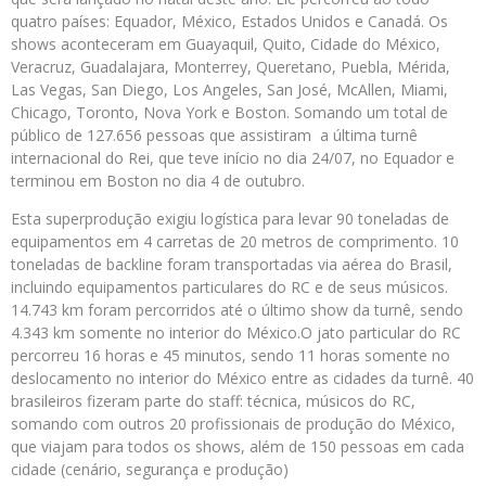
quatro países: Equador, México, Estados Unidos e Canadá. Os
shows aconteceram em Guayaquil, Quito, Cidade do México,
Veracruz, Guadalajara, Monterrey, Queretano, Puebla, Mérida,
Las Vegas, San Diego, Los Angeles, San José, McAllen, Miami,
Chicago, Toronto, Nova York e Boston. Somando um total de
público de 127.656 pessoas que assistiram a última turnê
internacional do Rei, que teve início no dia 24/07, no Equador e
terminou em Boston no dia 4 de outubro.
Esta superprodução exigiu logística para levar 90 toneladas de
equipamentos em 4 carretas de 20 metros de comprimento. 10
toneladas de backline foram transportadas via aérea do Brasil,
incluindo equipamentos particulares do RC e de seus músicos.
14.743 km foram percorridos até o último show da turnê, sendo
4.343 km somente no interior do México.O jato particular do RC
percorreu 16 horas e 45 minutos, sendo 11 horas somente no
deslocamento no interior do México entre as cidades da turnê. 40
brasileiros fizeram parte do staff: técnica, músicos do RC,
somando com outros 20 profissionais de produção do México,
que viajam para todos os shows, além de 150 pessoas em cada
cidade (cenário, segurança e produção)