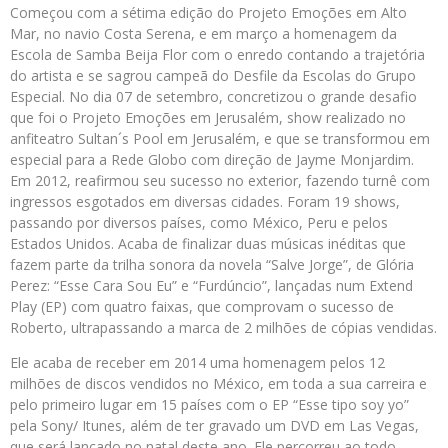
Começou com a sétima edição do Projeto Emoções em Alto
Mar, no navio Costa Serena, e em março a homenagem da
Escola de Samba Beija Flor com o enredo contando a trajetória
do artista e se sagrou campeã do Desfile da Escolas do Grupo
Especial. No dia 07 de setembro, concretizou o grande desafio
que foi o Projeto Emoções em Jerusalém, show realizado no
anfiteatro Sultan´s Pool em Jerusalém, e que se transformou em
especial para a Rede Globo com direção de Jayme Monjardim.
Em 2012, reafirmou seu sucesso no exterior, fazendo turnê com
ingressos esgotados em diversas cidades. Foram 19 shows,
passando por diversos países, como México, Peru e pelos
Estados Unidos. Acaba de finalizar duas músicas inéditas que
fazem parte da trilha sonora da novela “Salve Jorge”, de Glória
Perez: “Esse Cara Sou Eu” e “Furdúncio”, lançadas num Extend
Play (EP) com quatro faixas, que comprovam o sucesso de
Roberto, ultrapassando a marca de 2 milhões de cópias vendidas.
Ele acaba de receber em 2014 uma homenagem pelos 12
milhões de discos vendidos no México, em toda a sua carreira e
pelo primeiro lugar em 15 países com o EP “Esse tipo soy yo”
pela Sony/ Itunes, além de ter gravado um DVD em Las Vegas,
que será lançado no natal deste ano. Ele percorreu ao todo