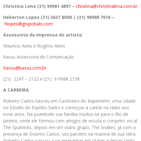
Christina Lima (31) 99981 4897 –
christina@christinalima.com.br
Heberton Lopes (31) 3637 8008 | (31) 98988 7616 –
hlopes@grupobalo.com
Assessoria de Imprensa do artista:
Maurício Aires e Rogério Alves
Kassu Assessoria de Comunicação
Kassu@kassu.com.br
(21) 2247 – 2122 e (21) 9-9988 2158
A CARREIRA
Roberto Carlos nasceu em Cachoeiro do Itapemirim, uma cidade
no Estado do Espírito Santo e começou a cantar na rádio aos
nove anos. Na juventude sua família mudou-se para o Rio de
Janeiro, onde ele formou com amigos de escola o conjunto vocal
The Sputnicks, depois em um outro grupo, The Snakes, já com a
presença de Erasmo Carlos, seu parceiro na maioria de sua obra.
Roberto Carlos passou a se apresentar em clubes e festas tanto