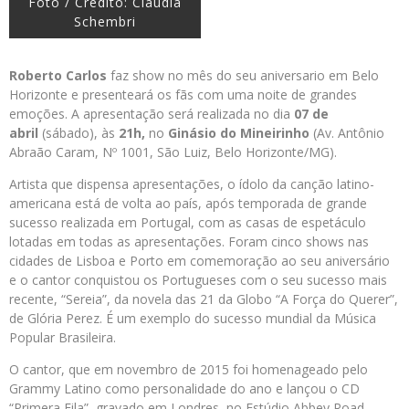
Foto / Crédito: Claudia
Schembri
Roberto Carlos
faz show no mês do seu aniversario em Belo
Horizonte e presenteará os fãs com uma noite de grandes
emoções. A apresentação será realizada no dia
07 de
abril
(sábado), às
21h,
no
Ginásio do Mineirinho
(Av. Antônio
Abraão Caram, Nº 1001, São Luiz, Belo Horizonte/MG).
Artista que dispensa apresentações, o ídolo da canção latino-
americana está de volta ao país, após temporada de grande
sucesso realizada em Portugal, com as casas de espetáculo
lotadas em todas as apresentações. Foram cinco shows nas
cidades de Lisboa e Porto em comemoração ao seu aniversário
e o cantor conquistou os Portugueses com o seu sucesso mais
recente, “Sereia”, da novela das 21 da Globo “A Força do Querer”,
de Glória Perez. É um exemplo do sucesso mundial da Música
Popular Brasileira.
O cantor, que em novembro de 2015 foi homenageado pelo
Grammy Latino como personalidade do ano e lançou o CD
“Primera Fila”, gravado em Londres, no Estúdio Abbey Road,