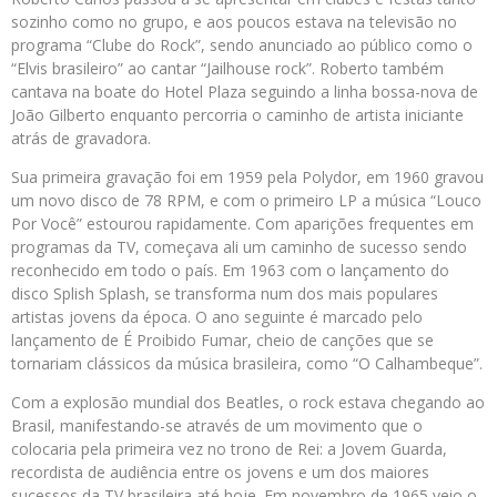
sozinho como no grupo, e aos poucos estava na televisão no
programa “Clube do Rock”, sendo anunciado ao público como o
“Elvis brasileiro” ao cantar “Jailhouse rock”. Roberto também
cantava na boate do Hotel Plaza seguindo a linha bossa-nova de
João Gilberto enquanto percorria o caminho de artista iniciante
atrás de gravadora.
Sua primeira gravação foi em 1959 pela Polydor, em 1960 gravou
um novo disco de 78 RPM, e com o primeiro LP a música “Louco
Por Você” estourou rapidamente. Com aparições frequentes em
programas da TV, começava ali um caminho de sucesso sendo
reconhecido em todo o país. Em 1963 com o lançamento do
disco Splish Splash, se transforma num dos mais populares
artistas jovens da época. O ano seguinte é marcado pelo
lançamento de É Proibido Fumar, cheio de canções que se
tornariam clássicos da música brasileira, como “O Calhambeque”.
Com a explosão mundial dos Beatles, o rock estava chegando ao
Brasil, manifestando-se através de um movimento que o
colocaria pela primeira vez no trono de Rei: a Jovem Guarda,
recordista de audiência entre os jovens e um dos maiores
sucessos da TV brasileira até hoje. Em novembro de 1965 veio o