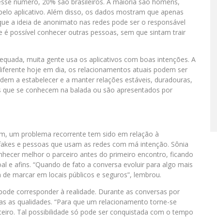
sse número, 20% são brasileiros. A maioria são homens,
lo aplicativo. Além disso, os dados mostram que apenas
que a ideia de anonimato nas redes pode ser o responsável
te é possível conhecer outras pessoas, sem que sintam trair
equada, muita gente usa os aplicativos com boas intenções. A
iferente hoje em dia, os relacionamentos atuais podem ser
dem a estabelecer e a manter relações estáveis, duradouras,
es que se conhecem na balada ou são apresentados por
gem, um problema recorrente tem sido em relação à
fakes e pessoas que usam as redes com má intenção. Sônia
hecer melhor o parceiro antes do primeiro encontro, ficando
l e afins. “Quando de fato a conversa evoluir para algo mais
m de marcar em locais públicos e seguros”, lembrou.
pode corresponder à realidade. Durante as conversas por
as as qualidades. “Para que um relacionamento torne-se
eiro. Tal possibilidade só pode ser conquistada com o tempo