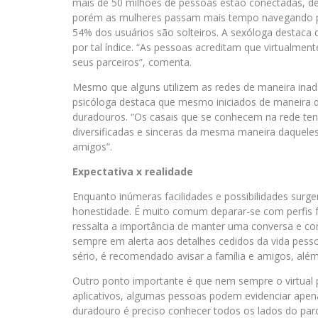
mais de 50 milhões de pessoas estão conectadas, de
porém as mulheres passam mais tempo navegando pe
54% dos usuários são solteiros. A sexóloga destaca 
por tal índice. “As pessoas acreditam que virtualmen
seus parceiros”, comenta.
Mesmo que alguns utilizem as redes de maneira inad
psicóloga destaca que mesmo iniciados de maneira d
duradouros. “Os casais que se conhecem na rede ten
diversificadas e sinceras da mesma maneira daquel
amigos”.
Expectativa x realidade
Enquanto inúmeras facilidades e possibilidades sur
honestidade. É muito comum deparar-se com perfis 
ressalta a importância de manter uma conversa e con
sempre em alerta aos detalhes cedidos da vida pessoa
sério, é recomendado avisar a família e amigos, alé
Outro ponto importante é que nem sempre o virtual 
aplicativos, algumas pessoas podem evidenciar apen
duradouro é preciso conhecer todos os lados do parc