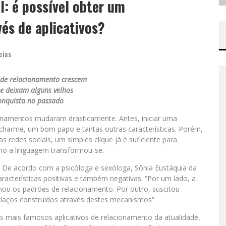
l: é possível obter um
és de aplicativos?
cias
 de relacionamento crescem
 e deixam alguns velhos
onquista no passado
ionamentos mudaram drasticamente. Antes, iniciar uma
 charme, um bom papo e tantas outras características. Porém,
s redes sociais, um simples clique já é suficiente para
smo a linguagem transformou-se.
. De acordo com a psicóloga e sexóloga, Sônia Eustáquia da
racterísticas positivas e também negativas. “Por um lado, a
mou os padrões de relacionamento. Por outro, suscitou
 laços construídos através destes mecanismos”.
 mais famosos aplicativos de relacionamento da atualidade,