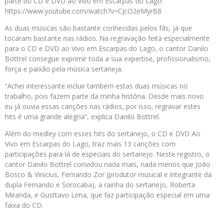
parte do CD e DVD ao Vivo em Escarpas do Lago:
https://www.youtube.com/watch?v=CJcO2eMyrB8
As duas músicas são bastante conhecidas pelos fãs, já que
tocaram bastante nas rádios. Na regravação feita especialmente
para o CD e DVD ao Vivo em Escarpas do Lago, o cantor Danilo
Bottrel consegue exprimir toda a sua expertise, profissionalismo,
força e paixão pela música sertaneja.
“Achei interessante incluir também estas duas músicas no
trabalho, pois fazem parte da minha história. Desde mais novo
eu já ouvia essas canções nas rádios, por isso, regravar estes
hits é uma grande alegria”, explica Danilo Bottrel.
Além do medley com esses hits do sertanejo, o CD e DVD Ao
Vivo em Escarpas do Lago, traz mais 13 canções com
participações para lá de especiais do sertanejo. Neste registro, o
cantor Danilo Bottrel convidou nada mais, nada menos que João
Bosco & Vinicius, Fernando Zor (produtor musical e integrante da
dupla Fernando e Sorocaba), a rainha do sertanejo, Roberta
Miranda, e Gusttavo Lima, que faz participação especial em uma
faixa do CD.