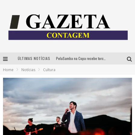
ÚLTIMAS NOTÍCIAS
PelaSamba na Copa recebe torcida na segunda-feira com muito pagode na Praça JK
Home
Notícias
Cultura
Cíntia Chagas lança novo livro e participa de sessão de autógrafos em Belo Horizonte
Cineclube Comum apresenta obras de Kenneth Anger e Lucrecia Martel em nova sessão de “Visões Táteis”
Espetáculo “Allan Kardec – Um Olhar para a Eternidade” desembarca em BH na próxima semana