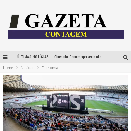
ÚLTIMAS NOTÍCIAS
Cineclube Comum apresenta obras de Kenneth Anger e Lucrecia Martel em nova sessão de “Visões Táteis”
Home
Notícias
Economia
Espetáculo “Allan Kardec – Um Olhar para a Eternidade” desembarca em BH na próxima semana
PelaSamba na Copa recebe torcida na segunda-feira com muito pagode na Praça JK
Cíntia Chagas lança novo livro e participa de sessão de autógrafos em Belo Horizonte