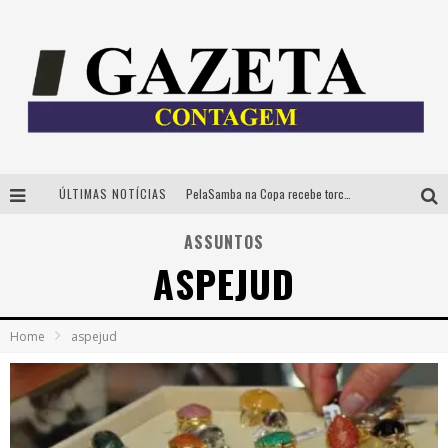
ÚLTIMAS NOTÍCIAS
PelaSamba na Copa recebe torcida na segunda-feira com muito pagode na Praça JK
Cíntia Chagas lança novo livro e participa de sessão de autógrafos em Belo Horizonte
ASSUNTOS
ASPEJUD
Cineclube Comum apresenta obras de Kenneth Anger e Lucrecia Martel em nova sessão de “Visões Táteis”
Espetáculo “Allan Kardec – Um Olhar para a Eternidade” desembarca em BH na próxima semana
Home
aspejud