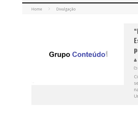
Home
Divulgação
“
E
p
Ci
s
n
U